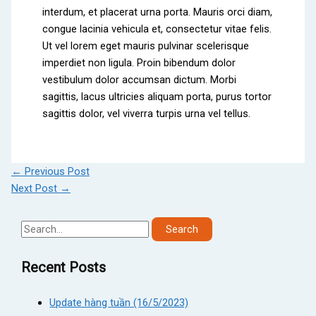
interdum, et placerat urna porta. Mauris orci diam,
congue lacinia vehicula et, consectetur vitae felis.
Ut vel lorem eget mauris pulvinar scelerisque
imperdiet non ligula. Proin bibendum dolor
vestibulum dolor accumsan dictum. Morbi
sagittis, lacus ultricies aliquam porta, purus tortor
sagittis dolor, vel viverra turpis urna vel tellus.
←
Previous Post
Next Post
→
S
e
Recent Posts
a
r
Update hàng tuần (16/5/2023)
c