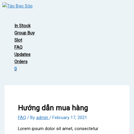
Skip
to
Main
content
Menu
In Stock
Group Buy
Slot
FAQ
Updates
Orders
0
Hướng dẫn mua hàng
FAQ
/ By
admin
/
February 17, 2021
Lorem ipsum dolor sit amet, consectetur