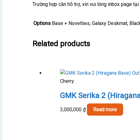
Trường hợp cần hỗ trợ, xin vui lòng inbox page t
Options
Base + Novelties, Galaxy Deskmat, Bla
Related products
Out
Cherry
GMK Serika 2 (Hiragan
3,000,000
₫
Read more