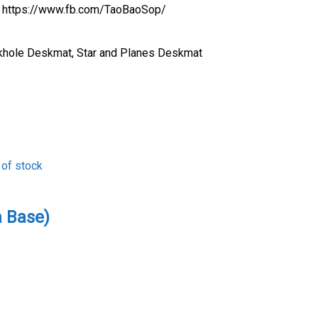
ại: https://www.fb.com/TaoBaoSop/
ckhole Deskmat, Star and Planes Deskmat
 of stock
a Base)