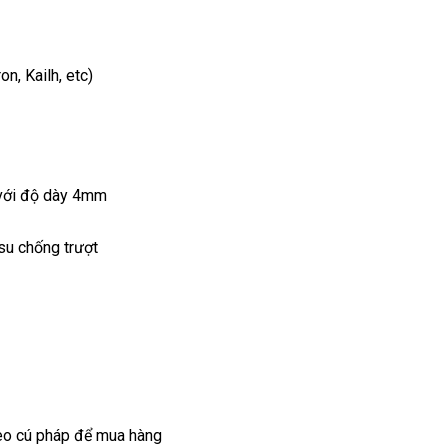
n, Kailh, etc)
 với độ dày 4mm
su chống trượt
heo cú pháp để mua hàng