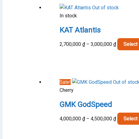
Out of stock
In stock
KAT Atlantis
Price
2,700,000
₫
–
3,000,000
₫
Select
range:
2,700,000 
through
3,000,000 
Sale!
Out of stoc
Cherry
GMK GodSpeed
Price
4,000,000
₫
–
4,500,000
₫
Select
range:
4,000,000 