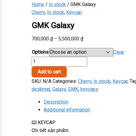
Home
/
In stock
/ GMK Galaxy
Cherry
,
In stock
,
Keycap
GMK Galaxy
Price
700,000
₫
–
5,500,000
₫
range:
Options
Clear
700,000 ₫
GMK
through
Galaxy
5,500,000 ₫
Add to cart
quantity
SKU:
N/A
Categories:
Cherry
,
In stock
,
Keycap
Ta
deskmat
,
Galaxy
,
GMK
,
keycaps
Description
Additional information
⌨️ KEYCAP
Chi tiết sản phẩm: